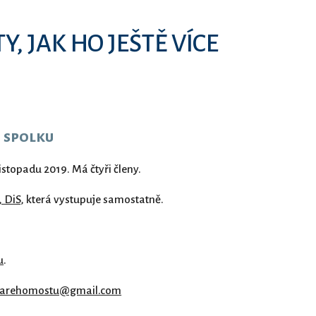
Y, JAK HO JEŠTĚ VÍCE
 spolku
listopadu 2019.
Má čtyři členy.
 DiS
, která vystupuje samostatně.
u
.
starehomostu@gmail.com