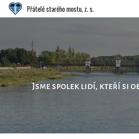
Přátelé starého mostu, z. s.
Sk
Jsme spolek lidí, kteří si 