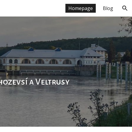
Homepage
Blog
ion
ahozevsí a Veltrusy