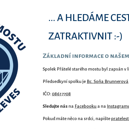
... A HLEDÁME CEST
ZATRAKTIVNIT :-)
Základní informace o našem
Spolek Přátelé starého mostu byl zapsán v 
Předsedkyní spolku je
Bc. Soňa Brunnerová,
IČO:
08617708
Sledujte
nás
na
Facebooku
a na
Instagram
Pokud máte něco na srdci, napište
pratele